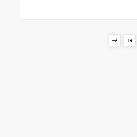
Next
Page
19
page