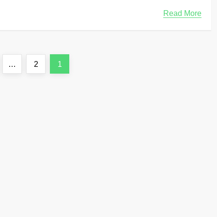
Read More
ت
Page
Page
…
2
1
ع
د
د
ص
ف
ح