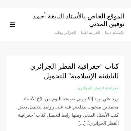
Ski
t
الموقع الخاص بالأستاذ النابغة أحمد
conten
توفيق المدني
الإسلام ديننا – العربية لغتنا – الجزائر وطننا
كتاب “جغرافية القطر الجزائري
للناشئة اﻹسلامية” للتحميل
جغرافية القطر الجزائري
ورد علي بريد إلكتروني صبيحة اليوم من اﻷخ اﻷستاذ
محمد بن مبخوت يطلعني فيه على روابط لتحميل بعض
كتب اﻷستاذ المدني ومنها رابط لتحميل كتاب “جغرافية
القطر الجزائري”. […]