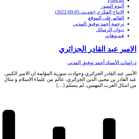
Français
ألبوم الصور
اﻹنتاج الفكري (تحديث 05-09-2022)
القائم على الموقع
ترجمة أحمد توفيق المدني
ديوان الرسائل
فيديوهات
الامير عبد القادر الجزائري
دراسات اﻷستاذ أحمد توفيق المدني
الأمير عبد القادر الجزائري وحوادث سورية المؤلمة ان الامير الكبير،
عبد القادر بن محيى الدين الجزائري، عالم من علماء الاسلام و مثال
من امثال العرب المهمين، لم يتسلم […]