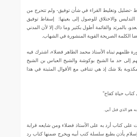
ليط -تضليل وتغليط القراء في شأن توفيق- ولم تتحرج من
لتدليس والاختلاق للوصول إلى بغيتها: إسقاط توفيق
عدو، بالمرتد والقائمة أطول بكثير وما ذاك إلا ﻷن المدني
ضا الكلمة الصريحة القوية المنشورة في الشهاب.
كورة ظلمهم تبناه اﻷستاذ محمد الطاهر فضلاء، اشترك فيه
إلى حد ما الشيخ بوكوشة والشيخ العباس بن الشيخ
كذوبة بلا شك إذ هي تتنافى مع اﻷقوال المثبتة في هذا
 كتاب حياة كفاح”
ه هو الذي قتل أبي.
ت على كتاب أرد به على اﻷستاذ فضلاء ومن شايعه قرابة
سلام يأذن بطبع سلسلة كتب أبيه ويخرج ضمنها كتاب رد