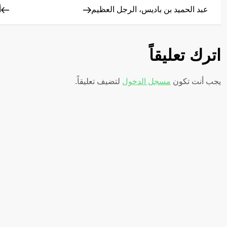
Post
Post
عبد الحميد بن باديس، الرجل العظيم
أ
ص
فّ
اترك تعليقاً
ح
يجب أنت تكون
مسجل الدخول
لتضيف تعليقاً.
ا
ل
م
ق
ا
ل