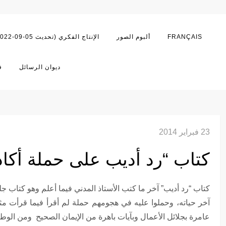
FRANÇAIS
ألبوم الصور
اﻹنتاج الفكري (تحديث 05-09-2022)
ديوان الرسائل
ف
23 فبراير 2014
كتاب “رد أديب على حملة أكاذ
كتاب “رد أديب” آخر ما كتب اﻷستاذ المدني فيما أعلم وهو كتاب 
آخر حياته، وحملوا عليه في هجومهم حملة لم أقرأ فيما قرأت مثل
عامرة بجلائل اﻷعمال وبآيات باهرة من اﻹيمان الصحيح ومن الوطني