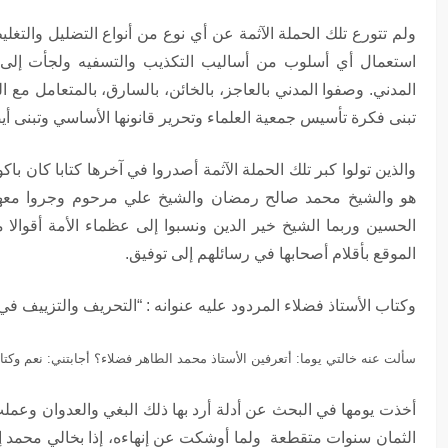
ولم تتورع تلك الحملة اﻵثمة عن أي نوع من أنواع التضليل والتغ
استعمال أي أسلوب من أساليب التكذيب والتسفيه ولجأت إلى ا
المدني. وصفوا المدني بالعاجز، بالخائن، بالسارق، بالمتعامل مع ال
تبنى فكرة تأسيس جمعية العلماء وتحرير قانونها اﻷساسي وتبنى أي
والذين تولوا كبر تلك الحملة اﻵثمة أصدروا في آخرها كتابا كان با
هو والشيخ محمد صالح رمضان والشيخ علي مرحوم وجروا معهم 
الحسين وربما الشيخ خير الدين ونسبوا إلى عظماء اﻷمة أقوالا م
الموقع بأقلام أصحابها في رسائلهم إلى توفيق.
وكتاب اﻷستاذ فضلاء المردود عليه عنوانه : “التحريف والتزييف في
سألت عنه خالتي يوما: أتعرفين اﻷستاذ محمد الطاهر فضلاء؟ أجابتني: نعم وكتاب
أخذت يومها في البحث عن أدلة أرد بها ذلك البغي والعدوان وعمل
الثمان سنوات متقطعة ولما أوشكت عن إنهاءه، إذا بخالي محمد إ