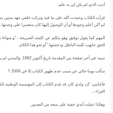
أديب الذي لم يكن لي به علم.
قرأت الكتاب وحمدت الله على ما فيه وتركت خلفي جهد سنين مضني
لم أكن أعلم وجودها أو أن الوصول إليها كان متعسرا علي وجدتها م
المهم كما يقول توفيق وهو يتكلم عن كلمته الصريحة : “و سواءا 
الحق جابهت كلمة الباطل ودحضتها.” أو نحو هذا الكلام.
تنبيه: في آخر صفحة من المقدمة تاريخ أكتوبر 1982. والمدني لم يمت إلا في أكتوبر 1983.
سألت يوما خالي عن سبب عدم ظهور الكتاب إلا في 2008 ؟
فأجابني: “إن ولدي كان قد قدم الكتاب إلى المؤسسة الوطنية للكت
القراء…
وهكذا عملت أيدي خفية على منعه من الصدور.