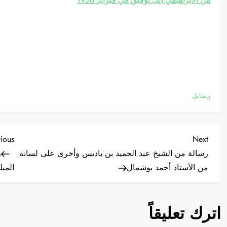
رسائل
ت
vious
Next
ious
Next
Post
Post
رسالة من الشيخ عبد الحميد بن باديس وأخرى على لسانه
ر
ص
من اﻷستاذ أحمد بوشمال
الميل
فّ
اترك تعليقاً
ح