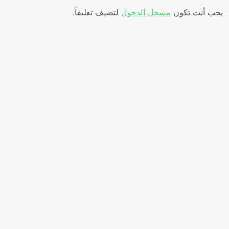
ا
يجب أنت تكون
مسجل الدخول
لتضيف تعليقاً.
ل
م
ق
ا
ل
ا
ت