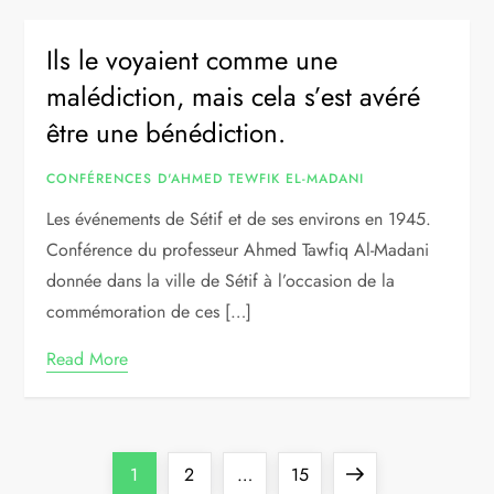
Ils le voyaient comme une
malédiction, mais cela s’est avéré
être une bénédiction.
CONFÉRENCES D'AHMED TEWFIK EL-MADANI
Les événements de Sétif et de ses environs en 1945.
Conférence du professeur Ahmed Tawfiq Al-Madani
donnée dans la ville de Sétif à l’occasion de la
commémoration de ces […]
Read More
P
Page
Page
Page
Next
1
2
…
15