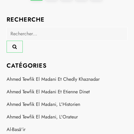
a
page
RECHERCHE
g
Rechercher :
i
n
a
CATÉGORIES
t
Ahmed Tewfik El Madani Et Chedly Khaznadar
i
Ahmed Tewfik El Madani Et Etienne Dinet
o
Ahmed Tewfik El Madani, L'Historien
Ahmed Tewfik El Madani, L'Orateur
n
Al-Basâ'ir