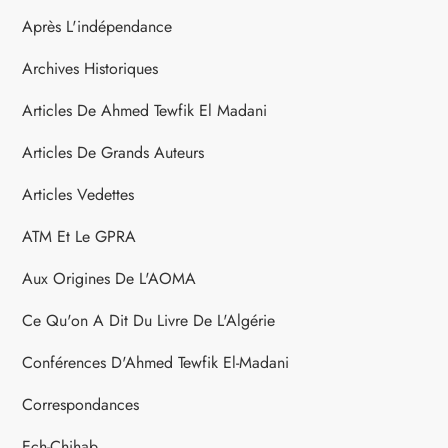
d
Après L'indépendance
e
Archives Historiques
s
Articles De Ahmed Tewfik El Madani
p
Articles De Grands Auteurs
u
Articles Vedettes
b
ATM Et Le GPRA
l
Aux Origines De L'AOMA
Ce Qu'on A Dit Du Livre De L'Algérie
i
Conférences D'Ahmed Tewfik El-Madani
c
Correspondances
a
Ech-Chihab