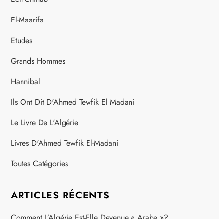
t
El-Maarifa
i
Etudes
o
Grands Hommes
n
Hannibal
s
Ils Ont Dit D'Ahmed Tewfik El Madani
Le Livre De L'Algérie
Livres D'Ahmed Tewfik El-Madani
Toutes Catégories
ARTICLES RÉCENTS
Comment L’Algérie Est-Elle Devenue « Arabe »?