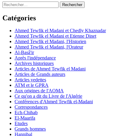
Rechercher :
Catégories
Ahmed Tewfik el Madani et Chedly Khaznadar
Ahmed Tewfik el Madani et Etienne Dinet
Ahmed Tewfik el Madani, l'Historien
Ahmed Tewfik el Madani, l'Orateur
Al-Basâ'ir
Après l'indépendance
Archives historiques
Articles de Ahmed Tewfik el Madani
Articles de Grands auteurs
Articles vedettes
ATM et le GPRA
Aux origines de l'AOMA
Ce qu'on a dit du Livre de l'Algérie
Conférences d'Ahmed Tewfik el-Madani
Correspondances
Ech-Chihab
El-Maarifa
Etudes
Grands hommes
Hannibal