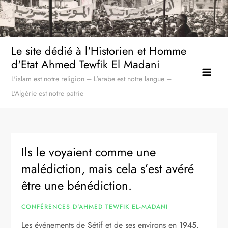
Skip
to
content
Le site dédié à l'Historien et Homme
d'Etat Ahmed Tewfik El Madani
L'islam est notre religion – L'arabe est notre langue –
L'Algérie est notre patrie
Ils le voyaient comme une
malédiction, mais cela s’est avéré
être une bénédiction.
CONFÉRENCES D'AHMED TEWFIK EL-MADANI
Les événements de Sétif et de ses environs en 1945.