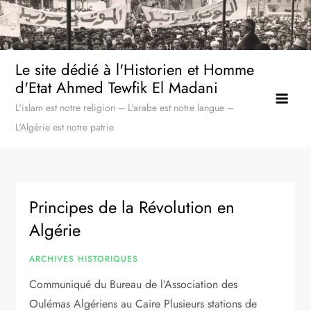
Skip
to
content
Le site dédié à l'Historien et Homme
d'Etat Ahmed Tewfik El Madani
L'islam est notre religion – L'arabe est notre langue –
L'Algérie est notre patrie
Principes de la Révolution en
Algérie
ARCHIVES HISTORIQUES
Communiqué du Bureau de l’Association des
Oulémas Algériens au Caire Plusieurs stations de