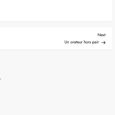
Next
Next
Post
Un orateur hors pair
.