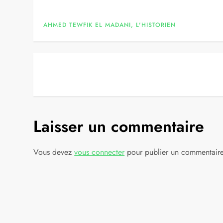
AHMED TEWFIK EL MADANI, L'HISTORIEN
N
a
v
Laisser un commentaire
i
Vous devez
vous connecter
pour publier un commentaire
g
a
t